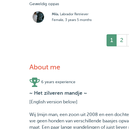
Geweldig oppas
Mila
, Labrador Retriever
Female, 3 years 5 months
1
2
About me
6 years experience
~ Het zilveren mandje ~
[English version below]
Wij (mijn man, een zoon uit 2008 en een dochte
we geen honden van verschillende baasjes opva
maat. Een paar lange wandelingen of juist liev