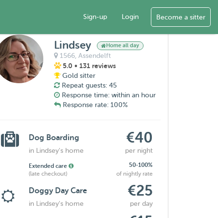
Sign-up
Login
Become a sitter
Lindsey
Home all day
1566,
Assendelft
5.0
• 131 reviews
Gold sitter
Repeat guests: 45
Response time: within an hour
Response rate: 100%
€40
Dog Boarding
in Lindsey's home
per night
50-100%
Extended care
(late checkout)
of nightly rate
€25
Doggy Day Care
in Lindsey's home
per day