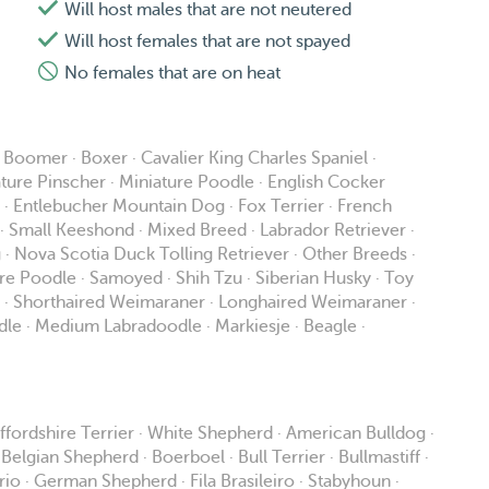
es!
Will host males that are not neutered
Will host females that are not spayed
dogs, but gets out of their way. It is important the dog
 of dogs who chase cats, want to play with them or are
No females that are on heat
ence with the less social 'farm' cats. We've also had
Boomer · Boxer · Cavalier King Charles Spaniel ·
), hamsters and gerbils.
ture Pinscher · Miniature Poodle · English Cocker
el · Entlebucher Mountain Dog · Fox Terrier · French
 age of 1 year, for high risk dogs or cats in our own
 · Small Keeshond · Mixed Breed · Labrador Retriever ·
o cuddle your cats during a home visit!
· Nova Scotia Duck Tolling Retriever · Other Breeds ·
re Poodle · Samoyed · Shih Tzu · Siberian Husky · Toy
er · Shorthaired Weimaraner · Longhaired Weimaraner ·
dle · Medium Labradoodle · Markiesje · Beagle ·
ffordshire Terrier · White Shepherd · American Bulldog ·
lgian Shepherd · Boerboel · Bull Terrier · Bullmastiff ·
 · German Shepherd · Fila Brasileiro · Stabyhoun ·