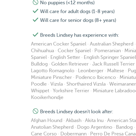
can give your dog the attention he or she deserv
No puppies (<12 months)
Will care for adult dogs (1-8 years)
We have an elderly cat , whom isn’t very fond of 
treats our cat the same way. We don't take care
Will care for senior dogs (8+ years)
very much focussend on cats.
Breeds Lindsey has experience with:
I've have cats my whole live and we've got experi
American Cocker Spaniel · Australian Shepherd · 
foster rabbits (from the shelter and children farm
Chihuahua · Cocker Spaniel · Pomeranian · Minia
Spaniel · English Setter · English Springer Spani
Please note: we don't take care of dogs below the
Bulldog · Golden Retriever · Jack Russell Terrier
home. I am willing to walk these dogs and love t
Lagotto Romagnolo · Leonberger · Maltese · Pug 
Miniature Pinscher · Podenco Ibicenco · Miniatu
Poodle · Vizsla · Shorthaired Vizsla · Weimaran
Whippet · Yorkshire Terrier · Miniature Labradoo
Kooikerhondje
Breeds Lindsey doesn't look after:
Afghan Hound · Akbash · Akita Inu · American Sta
Anatolian Shepherd · Dogo Argentino · Bandog · Be
Cane Corso · Dobermann · Perro De Presa Canario