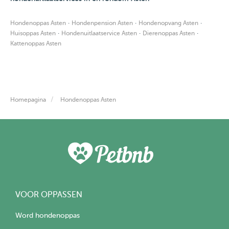
·
·
·
Hondenoppas Asten
Hondenpension Asten
Hondenopvang Asten
·
·
·
Huisoppas Asten
Hondenuitlaatservice Asten
Dierenoppas Asten
Kattenoppas Asten
Homepagina
Hondenoppas Asten
VOOR OPPASSEN
Word hondenoppas