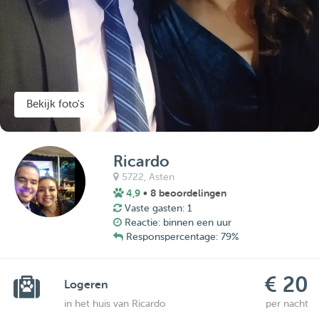
Bekijk foto's
Ricardo
5722,
Asten
4,9
• 8 beoordelingen
Vaste gasten: 1
Reactie: binnen een uur
Responspercentage: 79%
€ 20
Logeren
in het huis van Ricardo
per nacht