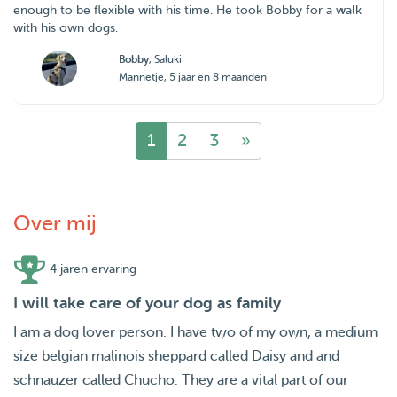
enough to be flexible with his time. He took Bobby for a walk
with his own dogs.
Bobby
, Saluki
Mannetje, 5 jaar en 8 maanden
1
2
3
»
Over mij
4 jaren ervaring
I will take care of your dog as family
I am a dog lover person. I have two of my own, a medium
size belgian malinois sheppard called Daisy and and
schnauzer called Chucho. They are a vital part of our