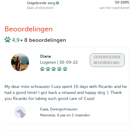
50-100%
Uitgebreide zorg
(laat uitchecken)
van het nachttarief
Beoordelingen
4,9
• 8 beoordelingen
Diana
GEVERIFIEERDE
Logeren | 30-09-22
BEOORDELING
My dear mini-schnauzer Cuza spent 10 days with Ricardo and he
had a good time! I got back a relaxed and happy dog :). Thank
you Ricardo for taking such good care of Cuza!
Cuza
, Dwergschnauzer
Mannetje, 6 jaar en 2 maanden