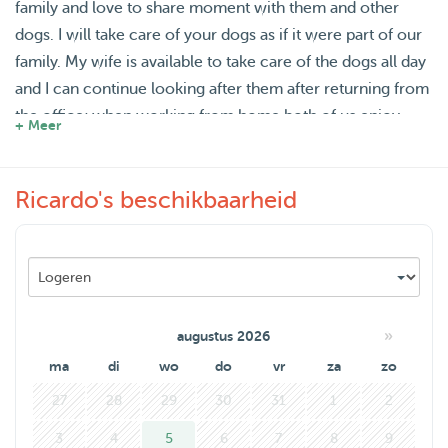
family and love to share moment with them and other
dogs. I will take care of your dogs as if it were part of our
family. My wife is available to take care of the dogs all day
and I can continue looking after them after returning from
the office; when working from home both of us enjoy
+ Meer
taking care of the dogs together. You will always receive
updates and notifications about you family pet and will
Ricardo's beschikbaarheid
always be able to be contacted. I look forward to helping
you with the care of your dogs.
»
augustus 2026
ma
di
wo
do
vr
za
zo
27
28
29
30
31
1
2
3
4
5
6
7
8
9