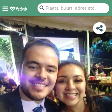
FOTO'S
BEOORDELINGEN
DETAILS
KAART
Plaats, buurt, adres etc.