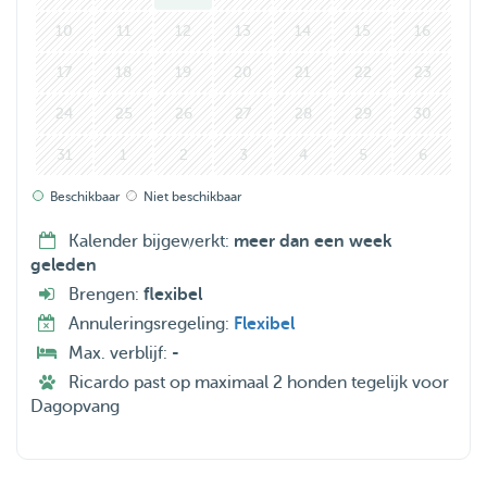
10
11
12
13
14
15
16
17
18
19
20
21
22
23
24
25
26
27
28
29
30
31
1
2
3
4
5
6
Beschikbaar
Niet beschikbaar
Kalender bijgewerkt:
meer dan een week
geleden
Brengen:
flexibel
Annuleringsregeling:
Flexibel
Max. verblijf:
-
Ricardo past op maximaal 2 honden tegelijk voor
Dagopvang