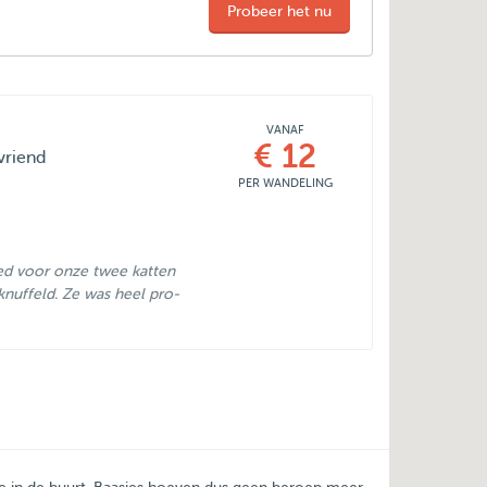
Probeer het nu
VANAF
€ 12
vriend
PER WANDELING
oed voor onze twee katten
nuffeld. Ze was heel pro-