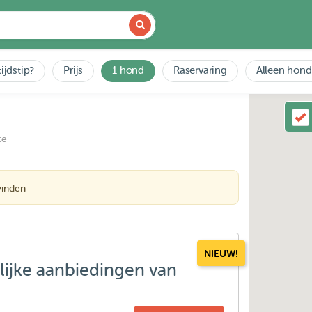
ijdstip?
Prijs
1 hond
Raservaring
Alleen hond
ce
vinden
NIEUW!
lijke aanbiedingen van