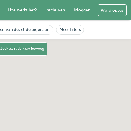
Hoe werkt het?
Inschrijven
Inloggen
Word oppas
en van dezelfde eigenaar
Meer filters
Zoek als ik de kaart beweeg