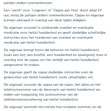
partijen anders overeenkomen.
Een "nacht" voor "Logeren" of "Oppas aan Huis" duurt altijd 24
uur, tenzij de partijen anders overeenkomen. Oppas en eigenaar
kunnen uiteraard in overleg van deze tijden afwijken.
De eigenaar voorziet in voldoende voedsel en eventuele
medicatie voor het(e) huisdier(en) en geeft duidelijke schriftelijke
instructies voor het toedienen van voedsel en eventuele
medicatie aan het(e) huisdier(en).
De eigenaar brengt items die behoren tot het(e) huisdier(en),
zoals een bot, een knuffel, een huisdierbed en speelgoed, mee in
overleg met de oppas om het verblijf van het(e) huisdier(en)
aangenamer te maken.
De eigenaar geeft de oppas duidelijke instructies over de
gewoontes van het(e) huisdier(en), zoals uitlaattijden, etc.
De eigenaar voorziet de oppas van de naam, het adres en het
telefoonnummer van de dierenarts van het(e) huisdier(en) en,
indien van toepassing, het polisnummer van de
ziektekostenverzekering van het(e) huisdier(en).
De eigenaar verstrekt ten minste hun mobiele nummer, en de