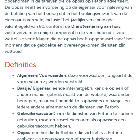
opgenomen in de tarieven die de oppas op Petbnb adverteert.
De oppas heeft een vordering op de eigenaar voor naleving van
de betaling van het bedrag dat in het boekingsverzoek van de
eigenaar is vermeld, inclusief het jaarlijks verschuldigde
Dienstverlening aan huis
vakantiegeld van 8% conform de
,
ziekteverzuim en enige compensatie die verschuldigd is voor
wettelijke verlofdagen die de oppas heeft opgebouwd vanaf het
moment dat de geboekte en overeengekomen diensten zijn
voltooid.
Definities
Algemene Voorwaarden
: deze voorwaarden, ongeacht de
vorm waarin zij worden verstrekt.
Baasje/ Eigenaar
: eende internetgebruiker die op een of
andere manier gebruik maakt van de website, waaronder
begrepen, maar niet beperkt tot oppassers en baasjes en
iedere andere afnemer van de diensten van Petbnb
Gebruikersaccount
: om de diensten van Petbnb te kunnen
gebruiken, moeten zowel eigenaren als oppassers een
gebruikersaccount hebben.
Oppas
: een huisdierliefhebber die zichzelf via Petbnb
aanbiedt als oppas voor een of meer huisdieren.