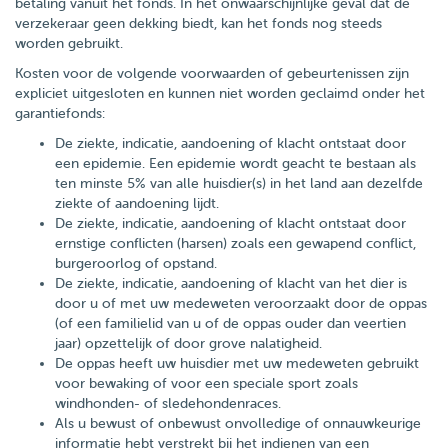
betaling vanuit het fonds. In het onwaarschijnlijke geval dat de
verzekeraar geen dekking biedt, kan het fonds nog steeds
worden gebruikt.
Kosten voor de volgende voorwaarden of gebeurtenissen zijn
expliciet uitgesloten en kunnen niet worden geclaimd onder het
garantiefonds:
De ziekte, indicatie, aandoening of klacht ontstaat door
een epidemie. Een epidemie wordt geacht te bestaan als
ten minste 5% van alle huisdier(s) in het land aan dezelfde
ziekte of aandoening lijdt.
De ziekte, indicatie, aandoening of klacht ontstaat door
ernstige conflicten (harsen) zoals een gewapend conflict,
burgeroorlog of opstand.
De ziekte, indicatie, aandoening of klacht van het dier is
door u of met uw medeweten veroorzaakt door de oppas
(of een familielid van u of de oppas ouder dan veertien
jaar) opzettelijk of door grove nalatigheid.
De oppas heeft uw huisdier met uw medeweten gebruikt
voor bewaking of voor een speciale sport zoals
windhonden- of sledehondenraces.
Als u bewust of onbewust onvolledige of onnauwkeurige
informatie hebt verstrekt bij het indienen van een