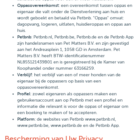
Oppasovereenkomst
: een overeenkomst tussen oppas en
eigenaar die valt onder de Dienstverlening aan huis en
wordt geboekt en betaald via Petbnb. "Oppas" omvat:
dagopvang, logeren, uitlaten, huisdieroppas en oppas aan
huis.
Petbnb
: Petbnb.nl, Petbnb.be, Petbnb.de en de Petbnb App
zijn handelsnamen van Pet Matters B.V. en zijn gevestigd
aan het Andreasplein 1, 1058 GD in Amsterdam. Pet
Matters B.V. heeft BTW-identificatienummer
NL855121439B01 en is geregistreerd bij de Kamer van
Koophandel onder nummer 63166259.
Verblijf
: het verblijf van een of meer honden van de
eigenaar bij de oppassers op basis van een
oppasovereenkomst.
Profiel
: zowel eigenaren als oppassers maken een
gebruikersaccount aan op Petbnb met een profiel en
informatie die relevant is voor de oppas of eigenaar om
een boeking te maken of te accepteren.
Platform
: de websites van Petbnb www.petbnb.nl,
www.petbnb.be, www.petbnb.de en de Petbnb App.
Bescherming van Uw Privacy