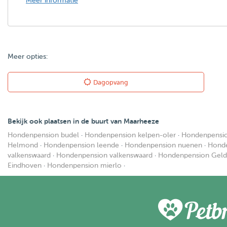
Meer informatie
Meer opties:
Dagopvang
Bekijk ook plaatsen in de buurt van Maarheeze
Hondenpension budel
·
Hondenpension kelpen-oler
·
Hondenpensio
Helmond
·
Hondenpension leende
·
Hondenpension nuenen
·
Honde
valkenswaard
·
Hondenpension valkenswaard
·
Hondenpension Geld
Eindhoven
·
Hondenpension mierlo
·