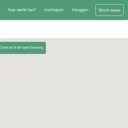
Hoe werkt het?
Inschrijven
Inloggen
Word oppas
Zoek als ik de kaart beweeg