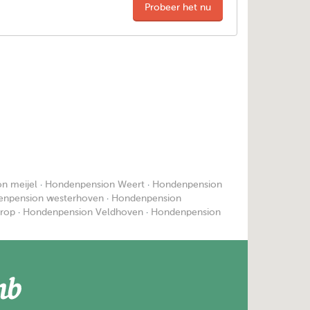
Probeer het nu
n meijel
·
Hondenpension Weert
·
Hondenpension
npension westerhoven
·
Hondenpension
rop
·
Hondenpension Veldhoven
·
Hondenpension