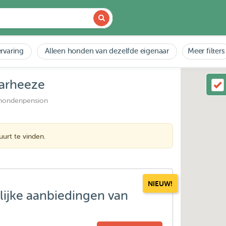
rvaring
Alleen honden van dezelfde eigenaar
Meer filters
aarheeze
 hondenpension
urt te vinden.
NIEUW!
lijke aanbiedingen van