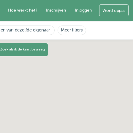
Hoe werkt het?
Inschrijven
Inloggen
Word oppas
en van dezelfde eigenaar
Meer filters
Zoek als ik de kaart beweeg