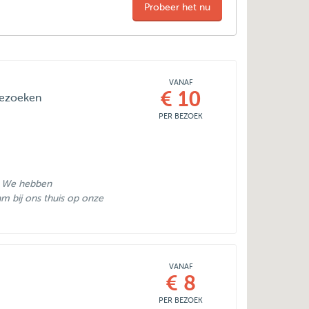
Probeer het nu
VANAF
€ 10
 bezoeken
PER BEZOEK
l. We hebben
am bij ons thuis op onze
VANAF
€ 8
PER BEZOEK