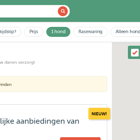
tijdstip?
Prijs
1 hond
Raservaring
Alleen hond
uw dieren verzorgt
vinden
NIEUW!
lijke aanbiedingen van