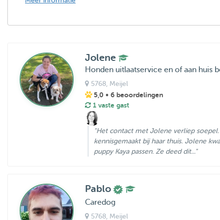
Meer informatie
Jolene
Honden uitlaatservice en of aan huis
5768
, Meijel
5,0
• 6 beoordelingen
1 vaste gast
"Het contact met Jolene verliep soepe
kennisgemaakt bij haar thuis. Jolene kw
puppy Kaya passen. Ze deed dit..."
Pablo
Caredog
5768
, Meijel