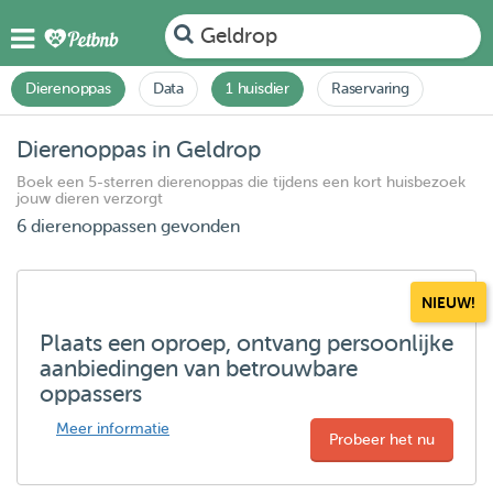
Geldrop
Dierenoppas
Data
1 huisdier
Raservaring
Dierenoppas in Geldrop
Boek een 5-sterren dierenoppas die tijdens een kort huisbezoek
jouw dieren verzorgt
6 dierenoppassen gevonden
NIEUW!
Plaats een oproep, ontvang persoonlijke
aanbiedingen van betrouwbare
oppassers
Meer informatie
Probeer het nu