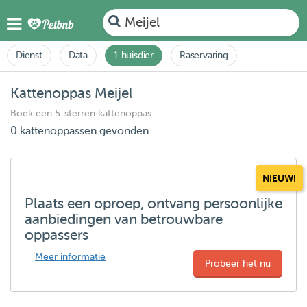
Meijel
Dienst
Data
1 huisdier
Raservaring
Kattenoppas Meijel
Boek een 5-sterren kattenoppas.
0 kattenoppassen gevonden
NIEUW!
Plaats een oproep, ontvang persoonlijke
aanbiedingen van betrouwbare
oppassers
Meer informatie
Probeer het nu