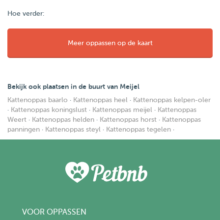
Hoe verder:
Meer oppassen op de kaart
Bekijk ook plaatsen in de buurt van Meijel
Kattenoppas baarlo
·
Kattenoppas heel
·
Kattenoppas kelpen-oler
·
Kattenoppas koningslust
·
Kattenoppas meijel
·
Kattenoppas
Weert
·
Kattenoppas helden
·
Kattenoppas horst
·
Kattenoppas
panningen
·
Kattenoppas steyl
·
Kattenoppas tegelen
·
VOOR OPPASSEN