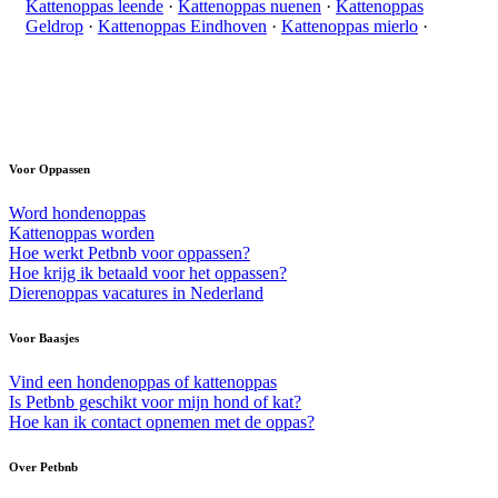
Kattenoppas leende
·
Kattenoppas nuenen
·
Kattenoppas
Geldrop
·
Kattenoppas Eindhoven
·
Kattenoppas mierlo
·
Voor Oppassen
Word hondenoppas
Kattenoppas worden
Hoe werkt Petbnb voor oppassen?
Hoe krijg ik betaald voor het oppassen?
Dierenoppas vacatures in Nederland
Voor Baasjes
Vind een hondenoppas of kattenoppas
Is Petbnb geschikt voor mijn hond of kat?
Hoe kan ik contact opnemen met de oppas?
Over Petbnb