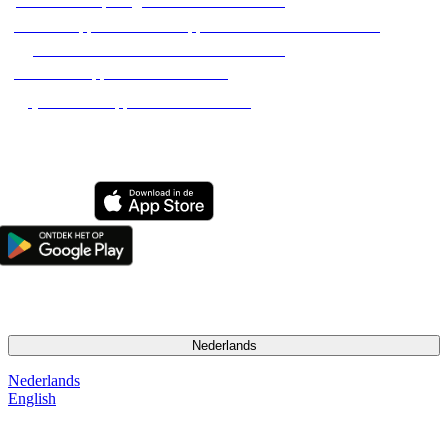
Alle hondenopvang adressen in Nederland
Alle huisoppassen / dierenoppassen aan huis in Nederland
Alle hondenuitlaatservices in Nederland
Alle dierenoppassen in Nederland
Alle kattenoppassen in Nederland
2026 Pet Matters BV. Alle rechten voorbehouden
Nederlands
Nederlands
English