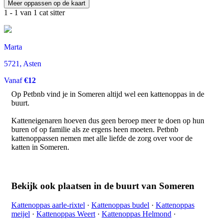
Meer oppassen op de kaart
1 - 1 van 1 cat sitter
Marta
5721
, Asten
Vanaf
€12
Op Petbnb vind je in Someren altijd wel een kattenoppas in de
buurt.
Katteneigenaren hoeven dus geen beroep meer te doen op hun
buren of op familie als ze ergens heen moeten.
Petbnb
kattenoppassen nemen met alle liefde de zorg over voor de
katten in
Someren
.
Bekijk ook plaatsen in de buurt van Someren
Kattenoppas aarle-rixtel
·
Kattenoppas budel
·
Kattenoppas
meijel
·
Kattenoppas Weert
·
Kattenoppas Helmond
·