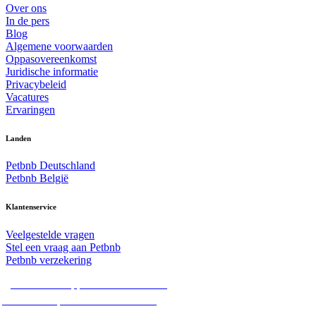
Over ons
In de pers
Blog
Algemene voorwaarden
Oppasovereenkomst
Juridische informatie
Privacybeleid
Vacatures
Ervaringen
Landen
Petbnb Deutschland
Petbnb België
Klantenservice
Veelgestelde vragen
Stel een vraag aan Petbnb
Petbnb verzekering
Alle hondenoppassen in Nederland
Alle hondenpensions in Nederland