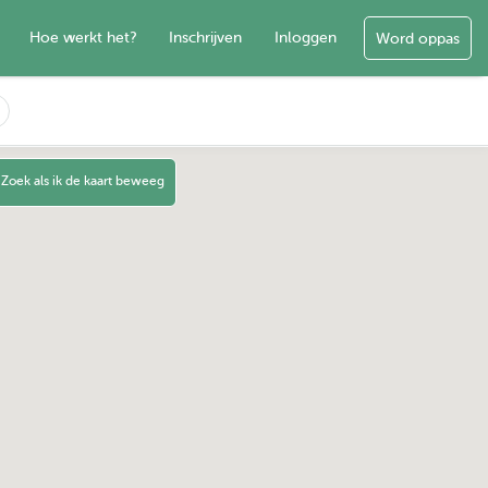
Hoe werkt het?
Inschrijven
Inloggen
Word oppas
Zoek als ik de kaart beweeg