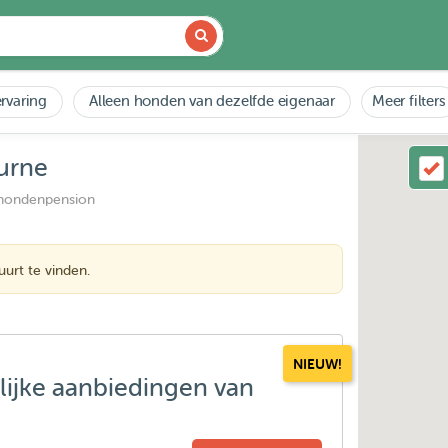
rvaring
Alleen honden van dezelfde eigenaar
Meer filters
urne
 hondenpension
urt te vinden.
NIEUW!
lijke aanbiedingen van