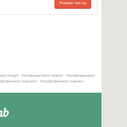
Probeer het nu
ion meijel
·
Hondenpension mierlo
·
Hondenpension
denpension merselo
·
Hondenpension nuenen
·