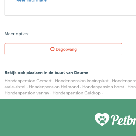
Meer informatie
Meer opties:
Dagopvang
Bekijk ook plaatsen in de buurt van Deurne
Hondenpension Gemert
·
Hondenpension koningslust
·
Hondenpens
aarle-rixtel
·
Hondenpension Helmond
·
Hondenpension horst
·
Hon
Hondenpension venray
·
Hondenpension Geldrop
·