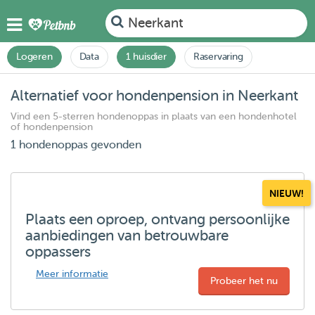
Neerkant
Logeren
Data
1 huisdier
Raservaring
Alternatief voor hondenpension in Neerkant
Vind een 5-sterren hondenoppas in plaats van een hondenhotel
of hondenpension
1 hondenoppas gevonden
NIEUW!
Plaats een oproep, ontvang persoonlijke
aanbiedingen van betrouwbare
oppassers
Meer informatie
Probeer het nu