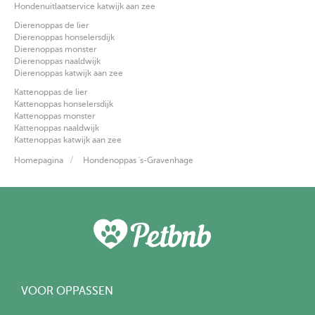
Hondenuitlaatservice katwijk aan zee
Dierenoppas de lier
Dierenoppas honselersdijk
Dierenoppas monster
Dierenoppas naaldwijk
Dierenoppas katwijk aan zee
Kattenoppas de lier
Kattenoppas honselersdijk
Kattenoppas monster
Kattenoppas naaldwijk
Kattenoppas katwijk aan zee
Homepagina
Hondenoppas 's-Gravenhage
VOOR OPPASSEN