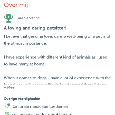
Over mij
6 jaren ervaring
A loving and caring petsitter!
I believe that genuine love, care & well-being of a pet is of
the utmost importance.
I have experience with different kind of animals as i used
to have many at home.
When it comes to dogs, i have a lot of experience with the
friendly as well as the difficult. I understand that all dogs
+ Meer
are not the same and that each needs to be treated with
proper attention.
Overige vaardigheden
Kan orale medicatie toedienen
I am comfortable taking care of all types of dogs, except
Ervaring met gedragsproblemen