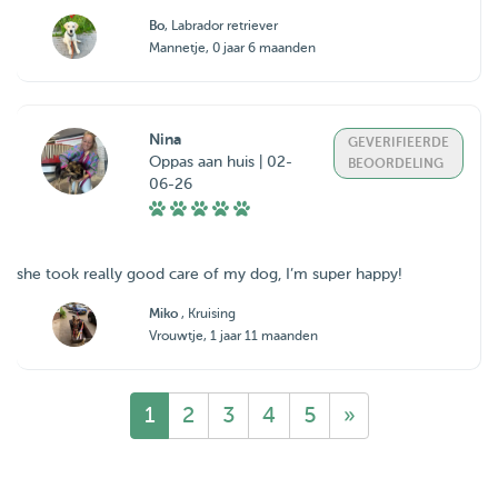
Bo
, Labrador retriever
Mannetje, 0 jaar 6 maanden
Nina
GEVERIFIEERDE
Oppas aan huis | 02-
BEOORDELING
06-26
she took really good care of my dog, I’m super happy!
Miko
, Kruising
Vrouwtje, 1 jaar 11 maanden
1
2
3
4
5
»