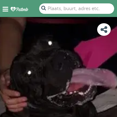
FOTO'S
BEOORDELINGEN
DETAILS
KAART
Plaats, buurt, adres etc.