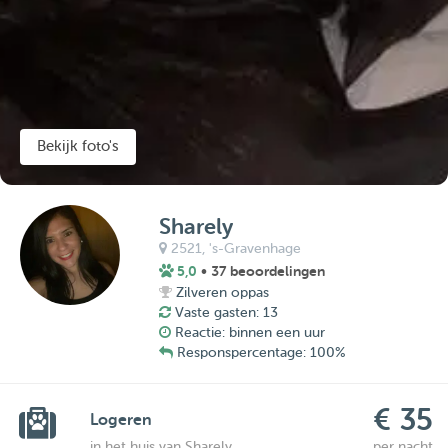
Bekijk foto's
Sharely
2521,
's-Gravenhage
5,0
• 37 beoordelingen
Zilveren oppas
Vaste gasten: 13
Reactie: binnen een uur
Responspercentage: 100%
€ 35
Logeren
in het huis van Sharely
per nacht