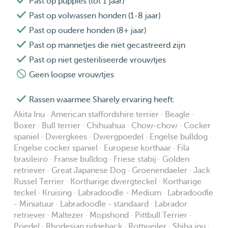
Past op puppies (tot 1 jaar)
Past op volwassen honden (1-8 jaar)
Past op oudere honden (8+ jaar)
Past op mannetjes die niet gecastreerd zijn
Past op niet gesteriliseerde vrouwtjes
Geen loopse vrouwtjes
Rassen waarmee Sharely ervaring heeft:
Akita Inu · American staffordshire terrier · Beagle ·
Boxer · Bull terrier · Chihuahua · Chow-chow · Cocker
spaniel · Dwergkees · Dwergpoedel · Engelse bulldog ·
Engelse cocker spaniel · Europese korthaar · Fila
brasileiro · Franse bulldog · Friese stabij · Golden
retriever · Great Japanese Dog · Groenendaeler · Jack
Russel Terrier · Kortharige dwergteckel · Kortharige
teckel · Kruising · Labradoodle - Medium · Labradoodle
- Miniatuur · Labradoodle - standaard · Labrador
retriever · Maltezer · Mopshond · Pittbull Terrier ·
Poedel · Rhodesian ridgeback · Rottweiler · Shiba inu ·