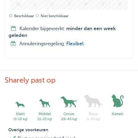
31
1
2
3
4
5
6
Beschikbaar
Niet beschikbaar
Kalender bijgewerkt:
minder dan een week
geleden
Annuleringsregeling:
Flexibel
Sharely past op
Klein
Middel
Groot
Reus
Katten
(0-10 kg)
(11-25 kg)
(26-45 kg)
(> 45 kg)
Overige voorkeuren