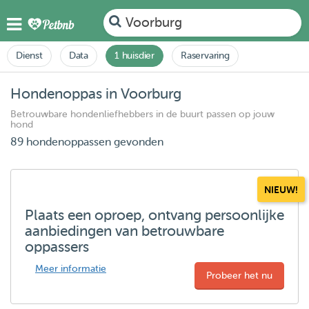
Voorburg
Dienst
Data
1 huisdier
Raservaring
Hondenoppas in Voorburg
Betrouwbare hondenliefhebbers in de buurt passen op jouw
hond
89 hondenoppassen gevonden
NIEUW!
Plaats een oproep, ontvang persoonlijke
aanbiedingen van betrouwbare
oppassers
Meer informatie
Probeer het nu