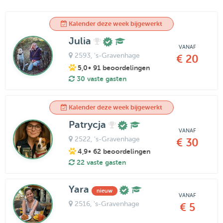
Kalender deze week bijgewerkt
Julia
VANAF
2593
, 's-Gravenhage
€ 20
5,0
• 91 beoordelingen
30 vaste gasten
Kalender deze week bijgewerkt
Patrycja
VANAF
2522
, 's-Gravenhage
€ 30
4,9
• 62 beoordelingen
22 vaste gasten
Yara
nieuw
VANAF
2516
, 's-Gravenhage
€ 5