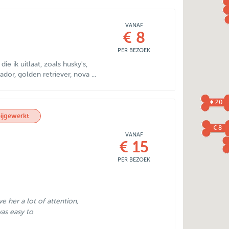
VANAF
€ 8
PER BEZOEK
e ik uitlaat, zoals husky's,
dor, golden retriever, nova ...
€ 20
ijgewerkt
€ 8
VANAF
€ 15
PER BEZOEK
e her a lot of attention,
was easy to