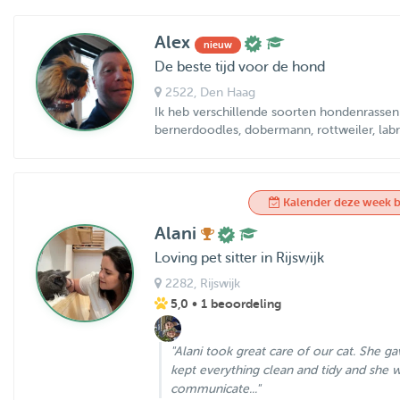
Alex
nieuw
De beste tijd voor de hond
2522
, Den Haag
Ik heb verschillende soorten hondenrassen di
bernerdoodles, dobermann, rottweiler, labra
Kalender deze week b
Alani
Loving pet sitter in Rijswijk
2282
, Rijswijk
5,0
• 1 beoordeling
"Alani took great care of our cat. She gav
kept everything clean and tidy and she 
communicate..."