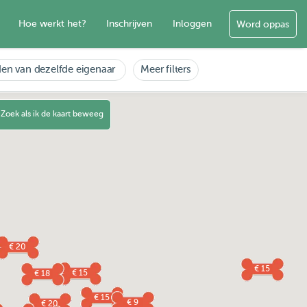
Hoe werkt het?
Inschrijven
Inloggen
Word oppas
en van dezelfde eigenaar
Meer filters
Zoek als ik de kaart beweeg
€ 20
€ 15
€ 15
€ 18
€ 15
€ 9
€ 20