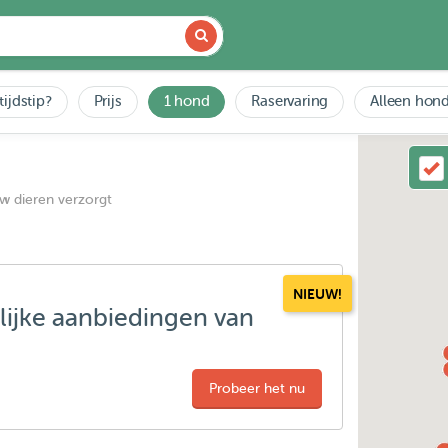
tijdstip?
Prijs
1 hond
Raservaring
Alleen hond
uw dieren verzorgt
NIEUW!
lijke aanbiedingen van
Probeer het nu