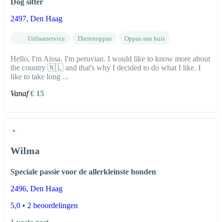
Dog sitter
2497
, Den Haag
Uitlaatservice
Dierenoppas
Oppas aan huis
Hello, I'm Aissa. I'm peruvian. I would like to know more about
the country 🇳🇱 and that's why I decided to do what I like. I
like to take long ...
Vanaf
€ 15
Wilma
Speciale passie voor de allerkleinste honden
2496
, Den Haag
5,0
• 2 beoordelingen