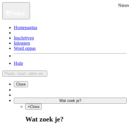
Nieu
Homepagina
Inschrijven
Inloggen
Word oppas
Hulp
Plaats, buurt, adres etc.
Close
Wat zoek je?
×
Close
Wat zoek je?