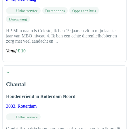
Uitlaatservice
Dierenoppas
Oppas aan huis
Dagopvang
Hi! Mijn naam is Celeste, ik ben 19 jaar en zit in mijn laatste
jaar van MBO niveau 4. Ik ben een echte dierenliefhebber en
zorg met veel aandacht en ...
Vanaf
€ 10
Chantal
Hondenvriend in Rotterdam Noord
3033
, Rotterdam
Uitlaatservice
Omdat ik op drie hoog woon en vaak op reis ben, kan ik op dit