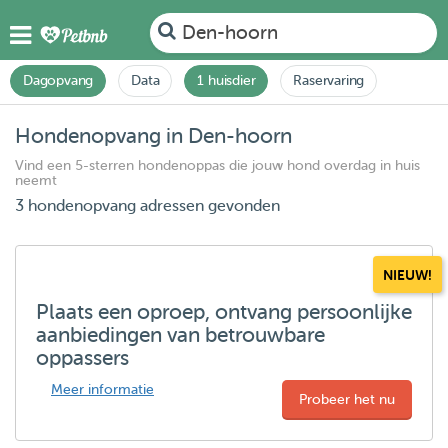
Den-hoorn
Dagopvang
Data
1 huisdier
Raservaring
Hondenopvang in Den-hoorn
Vind een 5-sterren hondenoppas die jouw hond overdag in huis
neemt
3 hondenopvang adressen gevonden
NIEUW!
Plaats een oproep, ontvang persoonlijke
aanbiedingen van betrouwbare
oppassers
Meer informatie
Probeer het nu