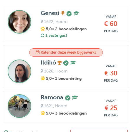
Genesi
VANAF
1622
, Hoorn
€ 60
5,0
• 2 beoordelingen
PER DAG
1 vaste gast
Kalender deze week bijgewerkt
Ildikó
VANAF
1628
, Hoorn
€ 30
5,0
• 1 beoordeling
PER DAG
Ramona
VANAF
1621
, Hoorn
€ 25
5,0
• 3 beoordelingen
PER DAG