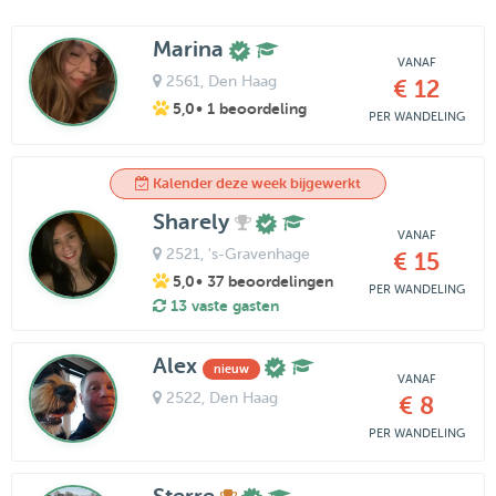
Marina
VANAF
2561
, Den Haag
€ 12
5,0
• 1 beoordeling
PER WANDELING
Kalender deze week bijgewerkt
Sharely
VANAF
2521
, 's-Gravenhage
€ 15
5,0
• 37 beoordelingen
PER WANDELING
13 vaste gasten
Alex
nieuw
VANAF
2522
, Den Haag
€ 8
PER WANDELING