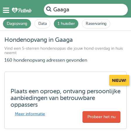
Gaaga
Dagopvang
Data
1 huisdier
Raservaring
Hondenopvang in Gaaga
Vind een 5-sterren hondenoppas die jouw hond overdag in huis
neemt
160 hondenopvang adressen gevonden
NIEUW!
Plaats een oproep, ontvang persoonlijke
aanbiedingen van betrouwbare
oppassers
Meer informatie
Probeer het nu