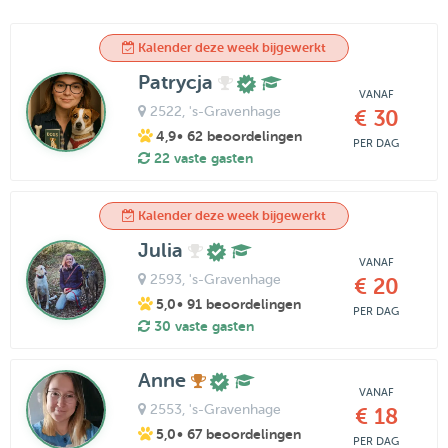
Kalender deze week bijgewerkt
Patrycja
VANAF
2522
, 's-Gravenhage
€ 30
4,9
• 62 beoordelingen
PER DAG
22 vaste gasten
Kalender deze week bijgewerkt
Julia
VANAF
2593
, 's-Gravenhage
€ 20
5,0
• 91 beoordelingen
PER DAG
30 vaste gasten
Anne
VANAF
2553
, 's-Gravenhage
€ 18
5,0
• 67 beoordelingen
PER DAG