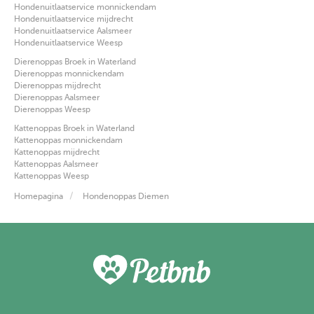
Hondenuitlaatservice monnickendam
Hondenuitlaatservice mijdrecht
Hondenuitlaatservice Aalsmeer
Hondenuitlaatservice Weesp
Dierenoppas Broek in Waterland
Dierenoppas monnickendam
Dierenoppas mijdrecht
Dierenoppas Aalsmeer
Dierenoppas Weesp
Kattenoppas Broek in Waterland
Kattenoppas monnickendam
Kattenoppas mijdrecht
Kattenoppas Aalsmeer
Kattenoppas Weesp
Homepagina
Hondenoppas Diemen