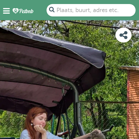
FOTO'S
BEOORDELINGEN
DETAILS
KAART
Plaats, buurt, adres etc.