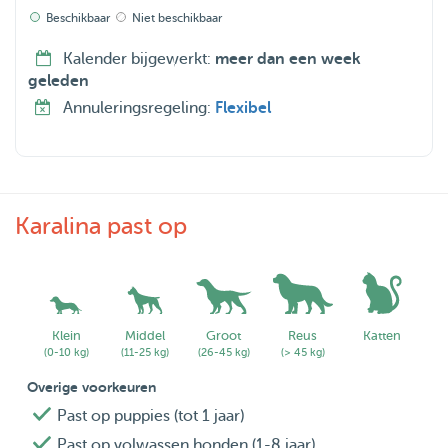
Beschikbaar
Niet beschikbaar
Kalender bijgewerkt:
meer dan een week
geleden
Annuleringsregeling:
Flexibel
Karalina past op
Klein
Middel
Groot
Reus
Katten
(0-10 kg)
(11-25 kg)
(26-45 kg)
(> 45 kg)
Overige voorkeuren
Past op puppies (tot 1 jaar)
Past op volwassen honden (1-8 jaar)