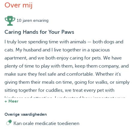
Over mij
10 jaren ervaring
Caring Hands for Your Paws
I truly love spending time with animals — both dogs and
cats. My husband and I live together in a spacious
apartment, and we both enjoy caring for pets. We have
plenty of time to play with them, keep them company, and
make sure they feel safe and comfortable. Whether it’s
giving them their meals on time, going for walks, or simply
sitting together for cuddles, we treat every pet with
kindness and attention. I understand how important your
+ Meer
furry friends are to you, and I will look after them as if they
were our own family.
Overige vaardigheden
Excited to meet your lovely little friends!
Kan orale medicatie toedienen