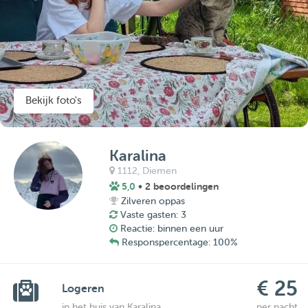
Bekijk foto's
Karalina
1112,
Diemen
5,0
• 2 beoordelingen
Zilveren oppas
Vaste gasten: 3
Reactie: binnen een uur
Responspercentage: 100%
€ 25
Logeren
in het huis van Karalina
per nacht