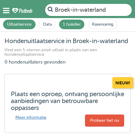
Broek-in-waterland
Uitlaatservice
Data
1 huisdier
Raservaring
Hondenuitlaatservice in Broek-in-waterland
Vind een 5-sterren privé uitlaat in plaats van een
hondenuitlaatservice
0 hondenuitlaters gevonden
NIEUW!
Plaats een oproep, ontvang persoonlijke
aanbiedingen van betrouwbare
oppassers
Meer informatie
Probeer het nu