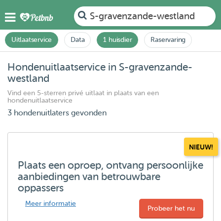
S-gravenzande-westland
Uitlaatservice
Data
1 huisdier
Raservaring
Hondenuitlaatservice in S-gravenzande-
westland
Vind een 5-sterren privé uitlaat in plaats van een
hondenuitlaatservice
3 hondenuitlaters gevonden
NIEUW!
Plaats een oproep, ontvang persoonlijke
aanbiedingen van betrouwbare
oppassers
Meer informatie
Probeer het nu