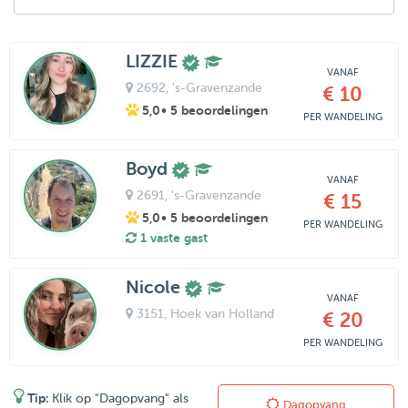
LIZZIE
VANAF
2692
, 's-Gravenzande
€ 10
5,0
• 5 beoordelingen
PER WANDELING
Boyd
VANAF
2691
, 's-Gravenzande
€ 15
5,0
• 5 beoordelingen
PER WANDELING
1 vaste gast
Nicole
VANAF
3151
, Hoek van Holland
€ 20
PER WANDELING
Tip:
Klik op "Dagopvang" als
Dagopvang