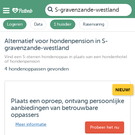
S-gravenzande-westland
Logeren
Data
1 huisdier
Raservaring
Alternatief voor hondenpension in S-
gravenzande-westland
Vind een 5-sterren hondenoppas in plaats van een hondenhotel
of hondenpension
4 hondenoppassen gevonden
NIEUW!
Plaats een oproep, ontvang persoonlijke
aanbiedingen van betrouwbare
oppassers
Meer informatie
Probeer het nu