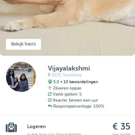
Bekijk foto's
Vijayalakshmi
2272,
Voorburg
5,0
• 13 beoordelingen
Zilveren oppas
Vaste gasten: 5
Reactie: binnen een uur
Responspercentage: 100%
€ 35
Logeren
in het huis van Vijayalakshmi
per nacht