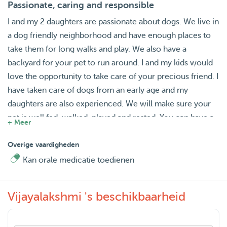
Passionate, caring and responsible
I and my 2 daughters are passionate about dogs. We live in
a dog friendly neighborhood and have enough places to
take them for long walks and play. We also have a
backyard for your pet to run around. I and my kids would
love the opportunity to take care of your precious friend. I
have taken care of dogs from an early age and my
daughters are also experienced. We will make sure your
pet is well fed, walked, played and rested. You can have a
+ Meer
lovely holiday knowing your pet is well taken cared off. I
am flexible on drop-in and pick-up times.
Overige vaardigheden
Kan orale medicatie toedienen
Vijayalakshmi 's beschikbaarheid