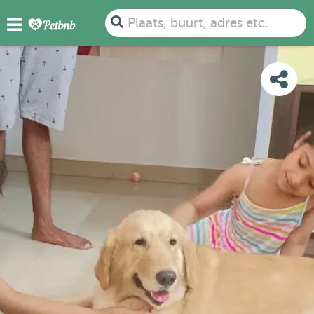
FOTO'S
BEOORDELINGEN
DETAILS
KAART
Plaats, buurt, adres etc.