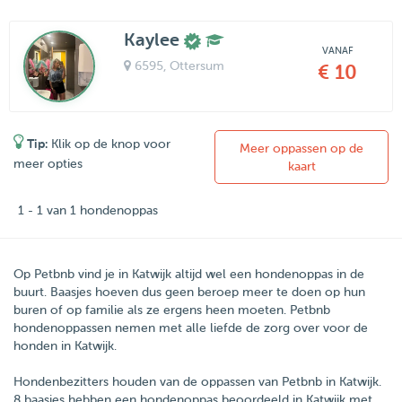
Kaylee
VANAF
6595
, Ottersum
€ 10
Tip:
Klik op de knop voor
Meer oppassen op de
meer opties
kaart
1 - 1 van 1 hondenoppas
Op Petbnb vind je in Katwijk altijd wel een hondenoppas in de
buurt. Baasjes hoeven dus geen beroep meer te doen op hun
buren of op familie als ze ergens heen moeten. Petbnb
hondenoppassen nemen met alle liefde de zorg over voor de
honden in Katwijk.
Hondenbezitters houden van de oppassen van
Petbnb
in
Katwijk
.
8
baasjes hebben een hondenoppas beoordeeld in Katwijk met