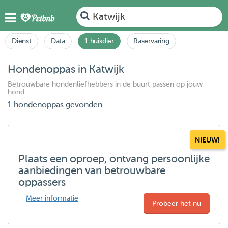
Katwijk
Dienst
Data
1 huisdier
Raservaring
Hondenoppas in Katwijk
Betrouwbare hondenliefhebbers in de buurt passen op jouw
hond
1 hondenoppas gevonden
NIEUW!
Plaats een oproep, ontvang persoonlijke
aanbiedingen van betrouwbare
oppassers
Meer informatie
Probeer het nu