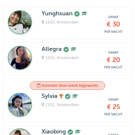
Yunghsuan
VANAF
1102
, Amsterdam
€ 30
PER NACHT
Allegra
VANAF
1105
, Amsterdam
€ 20
PER NACHT
Kalender deze week bijgewerkt
Sylvia
VANAF
1102
, Amsterdam
€ 25
PER NACHT
Xiaobing