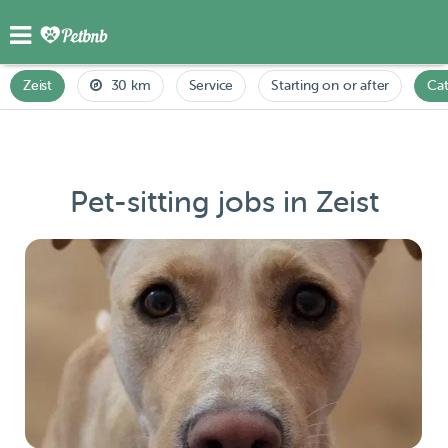
Zeist
30 km
Service
Starting on or after
Cat
Pet-sitting jobs in Zeist