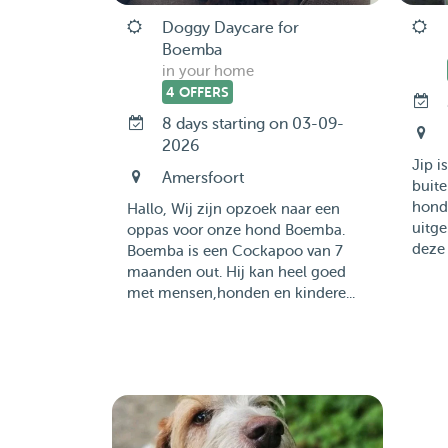
Doggy Daycare for
Boemba
in your home
4 OFFERS
8 days starting on 03-09-
2026
Jip i
Amersfoort
buite
honde
Hallo, Wij zijn opzoek naar een
uitge
oppas voor onze hond Boemba.
deze 
Boemba is een Cockapoo van 7
maanden out. Hij kan heel goed
met mensen,honden en kindere...