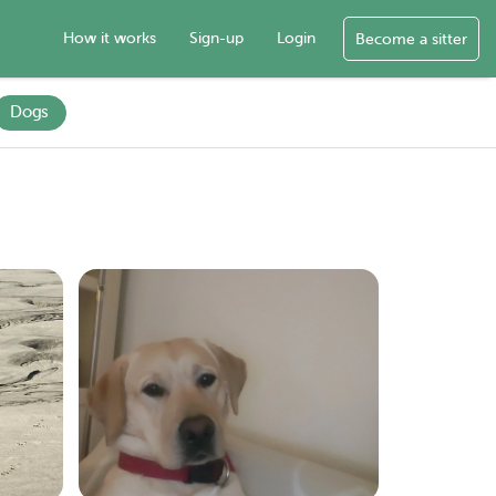
How it works
Sign-up
Login
Become a sitter
Dogs