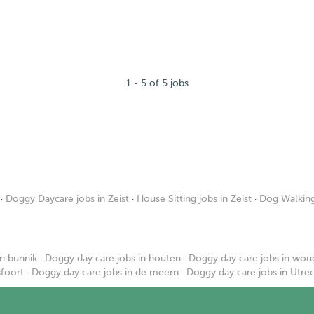
1 - 5 of 5 jobs
·
Doggy Daycare jobs in Zeist
·
House Sitting jobs in Zeist
·
Dog Walking 
in bunnik
·
Doggy day care jobs in houten
·
Doggy day care jobs in wo
sfoort
·
Doggy day care jobs in de meern
·
Doggy day care jobs in Utre