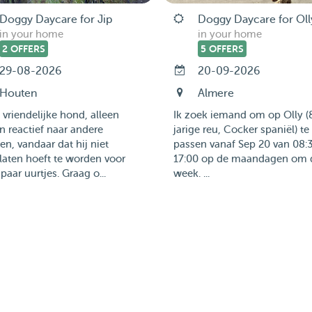
Doggy Daycare for Jip
Doggy Daycare for Oll
in your home
in your home
2 OFFERS
5 OFFERS
29-08-2026
20-09-2026
Houten
Almere
s vriendelijke hond, alleen
Ik zoek iemand om op Olly (
n reactief naar andere
jarige reu, Cocker spaniël) te
n, vandaar dat hij niet
passen vanaf Sep 20 van 08:3
laten hoeft te worden voor
17:00 op de maandagen om 
paar uurtjes. Graag o...
week. ...