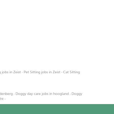
jobs in Zeist
·
Pet Sitting jobs in Zeist
·
Cat Sitting
udenberg
·
Doggy day care jobs in hoogland
·
Doggy
cht
·