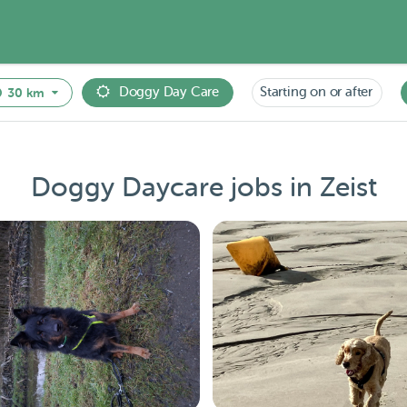
Doggy Day Care
Starting on or after
30 km
Doggy Daycare jobs in Zeist