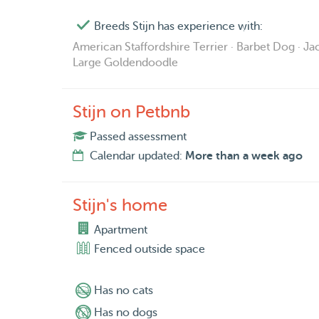
What I am comfortable with:
Breeds Stijn has experience with:
American Staffordshire Terrier · Barbet Dog · Jac
- Walking and playing with dogs
Large Goldendoodle
- Providing care and attention for cats
Stijn on Petbnb
- Feeding according to fixed schedules
Passed assessment
- Administering medication
Calendar updated:
More than a week ago
- Availability
Stijn's home
I am flexibly available during weekdays and wee
possible upon arrangement.
Apartment
Fenced outside space
- I Prefer to Care For:
- Social and friendly dogs
Has no cats
Has no dogs
- Calm to moderately active dogs