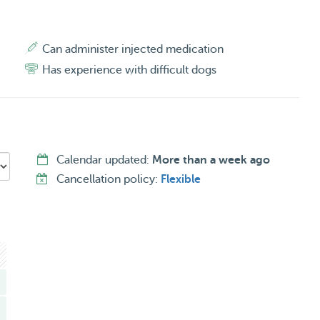
Can administer injected medication
Has experience with difficult dogs
Calendar updated:
More than a week ago
Cancellation policy:
Flexible
n het weekend. Zowel korte oppasmomenten als langere