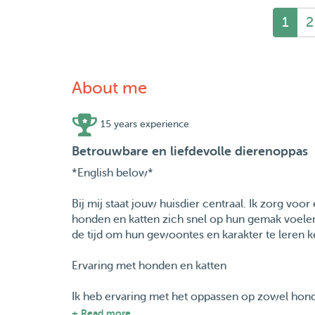
1
2
About me
15 years experience
Betrouwbare en liefdevolle dierenoppas
*English below*
Bij mij staat jouw huisdier centraal. Ik zorg voo
honden en katten zich snel op hun gemak voelen.
de tijd om hun gewoontes en karakter te leren k
Ervaring met honden en katten
Ik heb ervaring met het oppassen op zowel honde
rustigere huisdieren.
+ Read more