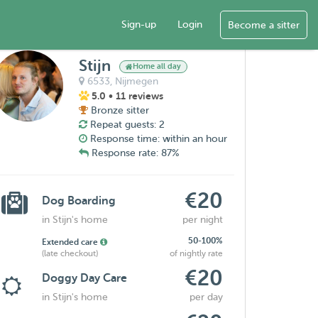
Sign-up
Login
Become a sitter
Stijn
Home all day
6533,
Nijmegen
5.0
• 11 reviews
Bronze sitter
Repeat guests: 2
Response time: within an hour
Response rate: 87%
€20
Dog Boarding
in Stijn's home
per night
50-100%
Extended care
(late checkout)
of nightly rate
€20
Doggy Day Care
in Stijn's home
per day