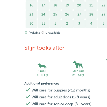
16
17
18
19
20
21
22
- Rustige tot middelactieve honden
23
24
25
26
27
28
29
- Katten van alle leeftijden
30
31
1
2
3
4
5
Dieren die behoefte hebben aan rust, structuur 
Available
Unavailable
Ook dieren die wat verlegen zijn of extra geduld
Stijn looks after
*English*
Your pet comes first with me.
I provide a calm, safe, and loving environment w
receives personal attention, and I truly take the 
Small
Medium
(0-10 kg)
(11-25 kg)
you can leave with complete peace of mind.
Additional preferences
Experience with Dogs and Cats
Will care for puppies (<12 months)
I have experience caring for both dogs and cats,
Will care for adult dogs (1-8 years)
animals.
Will care for senior dogs (8+ years)