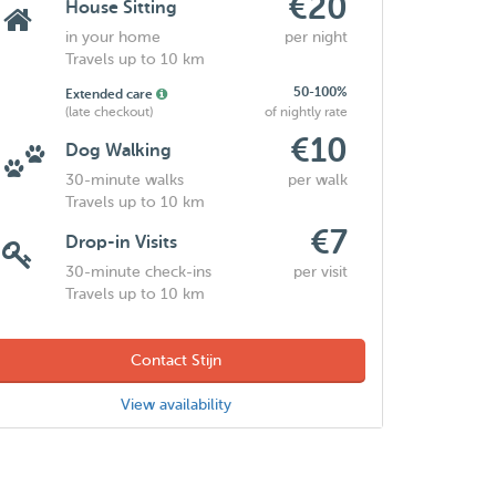
€20
House Sitting
in your home
per night
Travels up to 10 km
50-100%
Extended care
(late checkout)
of nightly rate
€10
Dog Walking
30-minute walks
per walk
Travels up to 10 km
€7
Drop-in Visits
30-minute check-ins
per visit
Travels up to 10 km
Contact Stijn
View availability