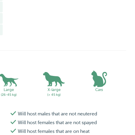
en aandacht
 nodig hebben zijn bij mij in goede handen.
here dogs and cats quickly feel at ease. Every animal
time to understand their habits and personality. This way,
Large
X-large
Cats
(26-45 kg)
(> 45 kg)
Will host males that are not neutered
 from young and playful pets to older or more relaxed
Will host females that are not spayed
Will host females that are on heat