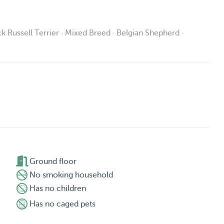
k Russell Terrier · Mixed Breed · Belgian Shepherd ·
kends. Both short-term stays and longer periods are

Ground floor
No smoking household
Has no children
Has no caged pets