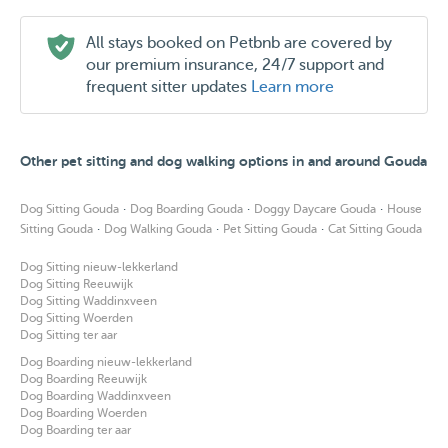
What do I offer?
All stays booked on Petbnb are covered by
Walking, cuddling, cleaning the cages or bins, changing
our premium insurance, 24/7 support and
the water, I give food, fresh water and I clean the litter
frequent sitter updates
Learn more
box. And walking the dog or cleaning the cages of the
rodents. Then it's cuddle and / or play time. I take the time
Other pet sitting and dog walking options in and around Gouda
for you animals by cuddling games or just being present.
Feel free to water the plants and put the mail on the table,
·
·
·
Dog Sitting Gouda
Dog Boarding Gouda
Doggy Daycare Gouda
House
feel free to contact if you have any questions
·
·
·
Sitting Gouda
Dog Walking Gouda
Pet Sitting Gouda
Cat Sitting Gouda
Dog Sitting nieuw-lekkerland
I'm coming to Gouda now, wandixveen Gouderak
Dog Sitting Reeuwijk
Dog Sitting Waddinxveen
Dog Sitting Woerden
More questions feel free to send a message
Dog Sitting ter aar
Dog Boarding nieuw-lekkerland
Dog Boarding Reeuwijk
Dog Boarding Waddinxveen
Dog Boarding Woerden
Dog Boarding ter aar