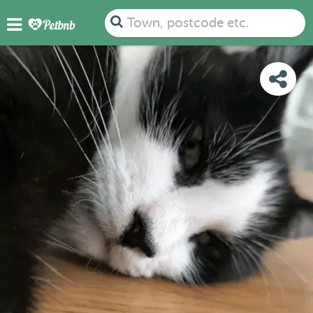
PHOTOS
DETAILS
AVAILABILITY
MAP
Town, postcode etc.