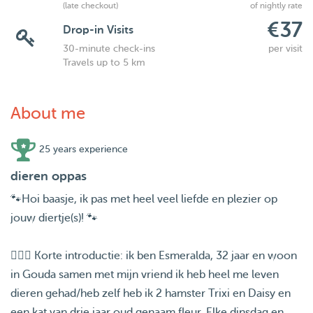
(late checkout)
of nightly rate
€37
Drop-in Visits
30-minute check-ins
per visit
Travels up to 5 km
About me
25 years experience
dieren oppas
🐾Hoi baasje, ik pas met heel veel liefde en plezier op
jouw diertje(s)! 🐾
🙋🏼‍♀️ Korte introductie: ik ben Esmeralda, 32 jaar en woon
in Gouda samen met mijn vriend ik heb heel me leven
dieren gehad/heb zelf heb ik 2 hamster Trixi en Daisy en
een kat van drie jaar oud genaam fleur. Elke dinsdag en