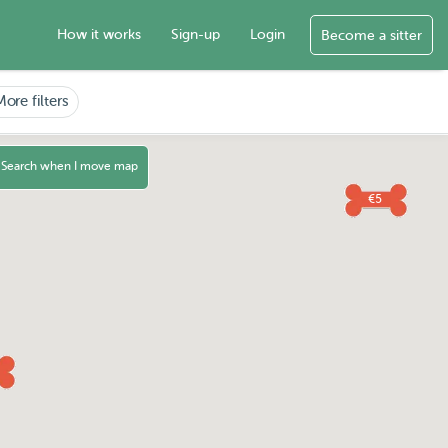
How it works
Sign-up
Login
Become a sitter
More filters
Search when I move map
€5