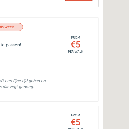
his week
FROM
€5
 te passen!
PER WALK
t een fijne tijd gehad en
s dat zegt genoeg.
FROM
€5