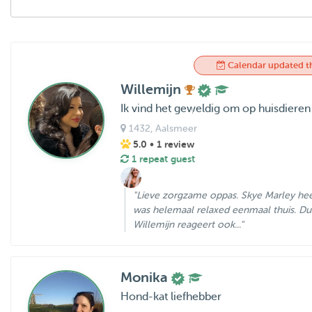
Calendar updated t
Willemijn
Ik vind het geweldig om op huisdieren
1432
, Aalsmeer
5.0
• 1 review
1 repeat guest
"Lieve zorgzame oppas. Skye Marley heef
was helemaal relaxed eenmaal thuis. Du
Willemijn reageert ook..."
Monika
Hond-kat liefhebber