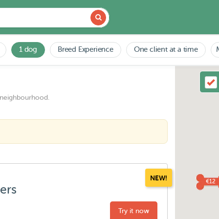
1 dog
Breed Experience
One client at a time
 neighbourhood.
NEW!
€12
ters
Try it now