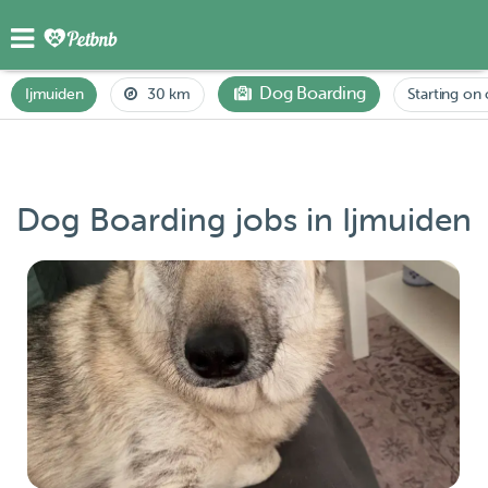
Dog Boarding
Ijmuiden
30 km
Starting on 
Dog Boarding jobs in Ijmuiden