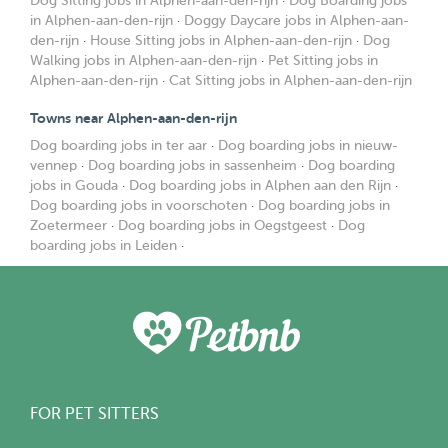
Dog Sitting jobs in Alphen-aan-den-rijn
·
Dog Boarding jobs
in Alphen-aan-den-rijn
·
Doggy Daycare jobs in Alphen-aan-
den-rijn
·
House Sitting jobs in Alphen-aan-den-rijn
·
Dog
Walking jobs in Alphen-aan-den-rijn
·
Pet Sitting jobs in
Alphen-aan-den-rijn
·
Cat Sitting jobs in Alphen-aan-den-rijn
Towns near Alphen-aan-den-rijn
Dog boarding jobs in ter aar
·
Dog boarding jobs in nieuw-
vennep
·
Dog boarding jobs in sassenheim
·
Dog boarding
jobs in Gouda
·
Dog boarding jobs in Alphen aan den Rijn
·
Dog boarding jobs in voorschoten
·
Dog boarding jobs in
Zoetermeer
·
Dog boarding jobs in Oegstgeest
·
Dog
boarding jobs in Leiden
·
FOR PET SITTERS