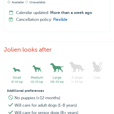
Available
Unavailable
Ik zou daarom graag op uw huisdieren passen en zal ze
behandelen alsof ze mijn eigen zijn! 🐶💖
Calendar updated:
More than a week ago
Cancellation policy:
Flexible
Jolien looks after
Small
Medium
Large
X-large
Cats
(0-10 kg)
(11-25 kg)
(26-45 kg)
(> 45 kg)
Additional preferences
No puppies (<12 months)
Will care for adult dogs (1-8 years)
Will care for senior dogs (8+ years)