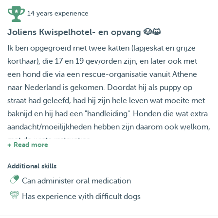
14 years experience
Joliens Kwispelhotel- en opvang 🐶😺
Ik ben opgegroeid met twee katten (lapjeskat en grijze
korthaar), die 17 en 19 geworden zijn, en later ook met
een hond die via een rescue-organisatie vanuit Athene
naar Nederland is gekomen. Doordat hij als puppy op
straat had geleefd, had hij zijn hele leven wat moeite met
baknijd en hij had een "handleiding". Honden die wat extra
aandacht/moeilijkheden hebben zijn daarom ook welkom,
met de juiste instructies.
+ Read more
Ik woon samen met mijn honden Minnie, die sinds
Additional skills
augustus 2024 bij mij is, en Kuri, die sinds september 2025
Can administer oral medication
bij mij is. Minnie heeft gelukkig, ondanks haar verleden,
Has experience with difficult dogs
geen last van trauma's. Ze is erg sociaal naar mensen en