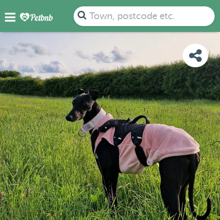
PHOTOS
REVIEWS
DETAILS
MAP
Town, postcode etc.