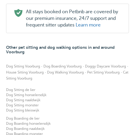
All stays booked on Petbnb are covered by
our premium insurance, 24/7 support and
frequent sitter updates
Learn more
Other pet sitting and dog walking options in and around
Voorburg
·
·
·
Dog Sitting Voorburg
Dog Boarding Voorburg
Doggy Daycare Voorburg
·
·
·
House Sitting Voorburg
Dog Walking Voorburg
Pet Sitting Voorburg
Cat
Sitting Voorburg
Dog Sitting de lier
Dog Sitting honselersdijk
Dog Sitting naaldwijk
Dog Sitting monster
Dog Sitting bleiswijk
Dog Boarding de lier
Dog Boarding honselersdijk
Dog Boarding naaldwijk
Dog Boarding monster