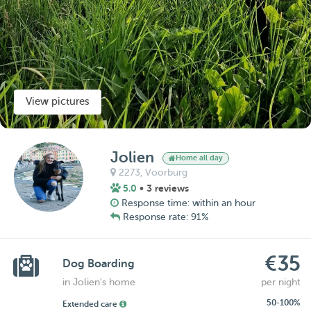
View pictures
Jolien
Home all day
2273,
Voorburg
5.0
• 3 reviews
Response time: within an hour
Response rate: 91%
€35
Dog Boarding
in Jolien's home
per night
50-100%
Extended care