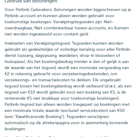
Gebruik van Beloningen
Voor Petbnb Gebruikers: Beloningen worden bijgeschreven op je
Petbnb-account en kunnen alleen worden gebruikt voor
toekomstige boekingen. Verwijzingstegoeden zijn: Niet-
overdraagbaar, Niet-combineerbaar tussen accounts, en Kunnen
niet worden ingewisseld voor contant geld.
Inwisselen van Verwijzingstegoed: Tegoeden kunnen worden
gebruikt als gedeeltelijke of volledige betaling voor elke Petbnb-
dienst (opvang, dagopvang, wandelen, drop-in bezoeken of
huisoppas). Als het boekingsbedrag minder is dan of gelijk is aan
de waarde van het tegoed, wordt een nominale vergoeding van
€2 in rekening gebracht voor verzekeringsdoeleinden, om
verzekerings- en transactiekosten te dekken. Elk ongebruikt
tegoed boven het boekingsbedrag wordt verbeurd (d.w.z. als een
tegoed van €10 wordt gebruikt voor een boeking van €5, is de
resterende €5 niet bruikbaar voor toekomstige boekingen).
Petbnb-tegoed kan alleen worden toegepast op boekingen met
een minimale totale waarde (exclusief servicekosten) van €50
(een "Kwalificerende Boeking"). Tegoeden verschijnen
automatisch op de afrekenpagina voor in aanmerking komende
boekingen.