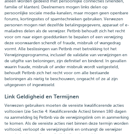
alleen worden gedeeld met persoonlijke connecties (vrienden,
familie of klanten). Deelnemers mogen links delen op
persoonlijke sociale media-kanalen, maar mogen geen openbare
forums, kortingssites of spamtechnieken gebruiken. Verwezen
personen mogen niet dezelfde betalingsgegevens, apparaat of e-
mailadres delen als de verwijzer. Petbnb behoudt zich het recht
voor om naar eigen goeddunken te bepalen of een verwijzing
deze voorwaarden schendt of fraude, misbruik of wangedrag
vormt. Alle beslissingen van Petbnb met betrekking tot het
Verwijzingsprogramma, inclusief de validatie van verwijzingen en
de uitgifte van beloningen, zijn definitief en bindend. In gevallen
waarin fraude, misbruik of ander misbruik wordt vastgesteld,
behoudt Petbnb zich het recht voor om alle bestaande
beloningen als nietig te beschouwen, ongeacht of ze al zijn
uitgegeven of ingewisseld.
Link Geldigheid en Termijnen
Verwezen gebruikers moeten de vereiste kwalificerende acties
voltooien (zie Sectie 4: Kwalificerende Acties) binnen 180 dagen
na aanmelding bij Petbnb via de verwijzingslink om in aanmerking
te komen. Als de vereiste acties niet binnen deze termijn worden
voltooid, verloopt de verwijzingslink en ontvangt de verwijzer