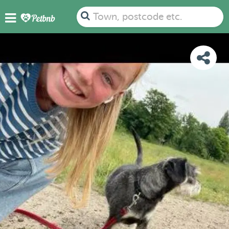
PHOTOS
REVIEWS
DETAILS
MAP
Town, postcode etc.