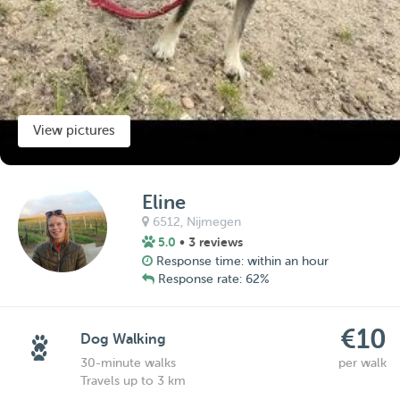
View pictures
Eline
6512,
Nijmegen
5.0
• 3 reviews
Response time: within an hour
Response rate: 62%
€10
Dog Walking
30-minute walks
per walk
Travels up to 3 km