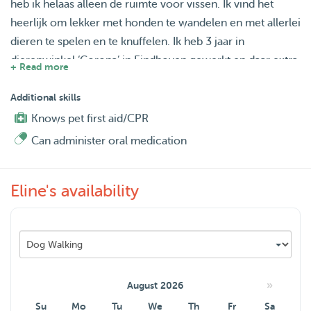
heb ik helaas alleen de ruimte voor vissen. Ik vind het
heerlijk om lekker met honden te wandelen en met allerlei
dieren te spelen en te knuffelen. Ik heb 3 jaar in
dierenwinkel ‘Corona’ in Eindhoven gewerkt en daar extra
+ Read more
kennis opgedaan over de dagelijkse verzorging van allerlei
verschillende dieren.
Additional skills
Knows pet first aid/CPR
Mocht u een keer hoog zitten of hebben de diertjes thuis
Can administer oral medication
wat meer aandacht nodig, stuur me dan vooral een
berichtje!
Eline's availability
Liefs Eline
»
August 2026
Su
Mo
Tu
We
Th
Fr
Sa