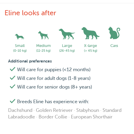
Eline looks after
Small
Medium
Large
X-large
Cats
(0-10 kg)
(11-25 kg)
(26-45 kg)
(> 45 kg)
Additional preferences
Will care for puppies (<12 months)
Will care for adult dogs (1-8 years)
Will care for senior dogs (8+ years)
Breeds Eline has experience with:
Dachshund · Golden Retriever · Stabyhoun · Standard
Labradoodle · Border Collie · European Shorthair