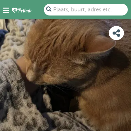
FOTO'S
DETAILS
BESCHIKBAARHEID
KAART
Plaats, buurt, adres etc.