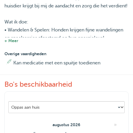
huisdier krijgt bij mij de aandacht en zorg die het verdient!
Wat ik doe:
• Wandelen & Spelen: Honden krijgen fijne wandelingen
en speelsessies afgestemd op hun energielevel.
+ Meer
• Knuffelen & Aandacht: Katten, knaagdieren en andere
huisdieren krijgen liefdevolle verzorging en gezelschap.
Overige vaardigheden
• Eten & Medicatie: Voeding volgens schema en, indien
Kan medicatie met een spuitje toedienen
nodig, toediening van medicatie.
• Schoonmaak: Verschoon de kattenbak, het hok of de
Bo's beschikbaarheid
verblijfplaats voor een frisse omgeving.
Wanneer ik zorg:
• Tijdens vakanties, weekenden of drukke dagen.
• Zowel korte als langere oppasperiodes mogelijk.
»
augustus 2026