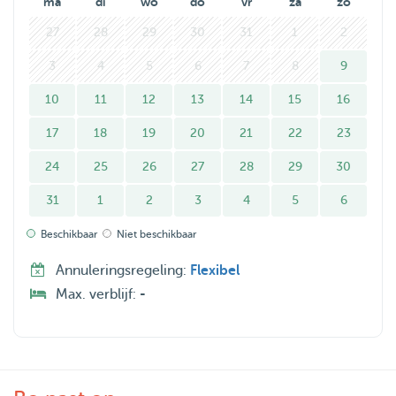
ma
di
wo
do
vr
za
zo
Met mijn ervaring en liefde voor dieren zorg ik ervoor dat
jouw dier zich veilig en gelukkig voelt. Interesse? Neem
27
28
29
30
31
1
2
gerust contact op!
3
4
5
6
7
8
9
10
11
12
13
14
15
16
17
18
19
20
21
22
23
24
25
26
27
28
29
30
31
1
2
3
4
5
6
Beschikbaar
Niet beschikbaar
Annuleringsregeling:
Flexibel
Max. verblijf:
-