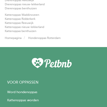
Dierenoppas Reeuwijk
Dierenoppas nieuw-lekkerland
Dierenoppas benthuizen
Kattenoppas Waddinxveen
Kattenoppas Ridderkerk
Kattenoppas Reeuwijk
Kattenoppas nieuw-lekkerland
Kattenoppas benthuizen
Homepagina
Hondenoppas Rotterdam
VOOR OPPASSEN
Word hondenoppas
Kattenoppas worden