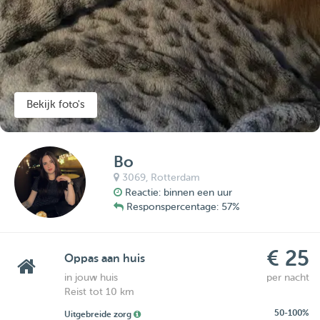
Bekijk foto's
Bo
3069,
Rotterdam
Reactie: binnen een uur
Responspercentage: 57%
€ 25
Oppas aan huis
in jouw huis
per nacht
Reist tot 10 km
50-100%
Uitgebreide zorg