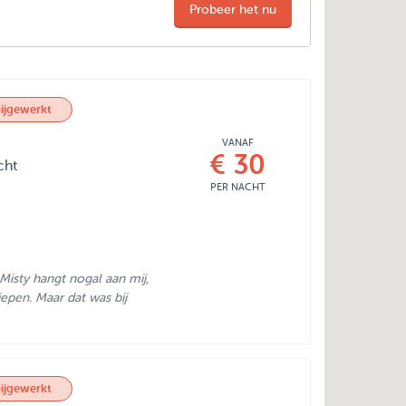
Probeer het nu
ijgewerkt
VANAF
€ 30
cht
PER NACHT
Misty hangt nogal aan mij,
epen. Maar dat was bij
ijgewerkt