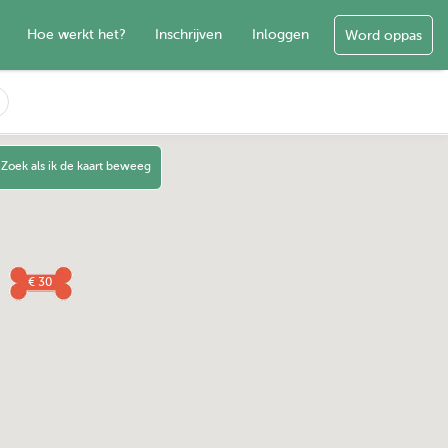
Hoe werkt het?
Inschrijven
Inloggen
Word oppas
Zoek als ik de kaart beweeg
€ 30