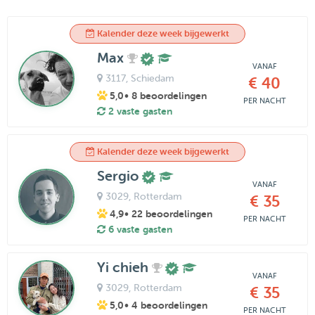
Kalender deze week bijgewerkt
Max
VANAF
3117
, Schiedam
€ 40
5,0
• 8 beoordelingen
PER NACHT
2 vaste gasten
Kalender deze week bijgewerkt
Sergio
VANAF
3029
, Rotterdam
€ 35
4,9
• 22 beoordelingen
PER NACHT
6 vaste gasten
Yi chieh
VANAF
3029
, Rotterdam
€ 35
5,0
• 4 beoordelingen
PER NACHT