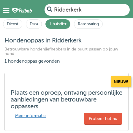
Ridderkerk
Dienst
Data
1 huisdier
Raservaring
Hondenoppas in Ridderkerk
Betrouwbare hondenliefhebbers in de buurt passen op jouw
hond
1 hondenoppas gevonden
NIEUW!
Plaats een oproep, ontvang persoonlijke
aanbiedingen van betrouwbare
oppassers
Meer informatie
Probeer het nu