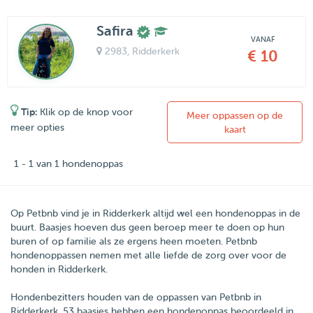
Safira
VANAF
2983
, Ridderkerk
€ 10
Tip:
Klik op de knop voor
Meer oppassen op de
meer opties
kaart
1 - 1 van 1 hondenoppas
Op Petbnb vind je in Ridderkerk altijd wel een hondenoppas in de
buurt. Baasjes hoeven dus geen beroep meer te doen op hun
buren of op familie als ze ergens heen moeten. Petbnb
hondenoppassen nemen met alle liefde de zorg over voor de
honden in Ridderkerk.
Hondenbezitters houden van de oppassen van
Petbnb
in
Ridderkerk
.
53
baasjes hebben een hondenoppas beoordeeld in