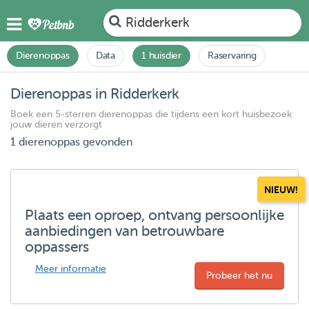
Ridderkerk
Dierenoppas
Data
1 huisdier
Raservaring
Dierenoppas in Ridderkerk
Boek een 5-sterren dierenoppas die tijdens een kort huisbezoek
jouw dieren verzorgt
1 dierenoppas gevonden
NIEUW!
Plaats een oproep, ontvang persoonlijke
aanbiedingen van betrouwbare
oppassers
Meer informatie
Probeer het nu