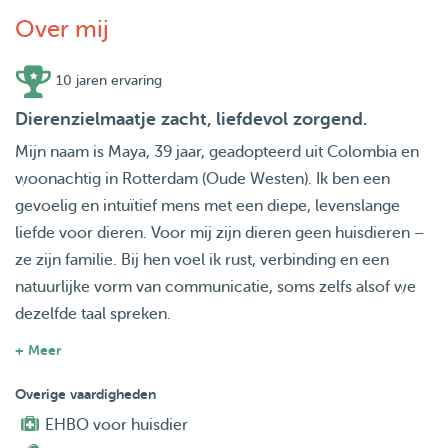
Over mij
10 jaren ervaring
Dierenzielmaatje zacht, liefdevol zorgend.
Mijn naam is Maya, 39 jaar, geadopteerd uit Colombia en
woonachtig in Rotterdam (Oude Westen). Ik ben een
gevoelig en intuïtief mens met een diepe, levenslange
liefde voor dieren. Voor mij zijn dieren geen huisdieren –
ze zijn familie. Bij hen voel ik rust, verbinding en een
natuurlijke vorm van communicatie, soms zelfs alsof we
dezelfde taal spreken.
+ Meer
In de afgelopen jaren heb ik op verschillende plekken in
Nederland gezorgd voor honden en katten en ook op
Overige vaardigheden
huizen gepast. Van Texel tot in de stad – overal ben ik met
EHBO voor huisdier