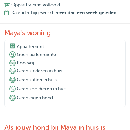
– Medicatie toedienen indien nodig (volgens instructie)
Oppas training voltooid
– Flexibiliteit in tijden en duur van verblijf
Kalender bijgewerkt:
meer dan een week geleden
– Openheid voor jouw specifieke wensen en routines
Maya's woning
Ben je op zoek naar iemand die met liefde, rust en geduld
voor jouw dier zorgt en echt afstemt op wat het nodig
Appartement
heeft, dan maak ik graag kennis met jullie.
Geen buitenruimte
Rookvrij
Met zachtheid en zorg,
Geen kinderen in huis
Maya
Geen katten in huis
Geen kooidieren in huis
Geen eigen hond
Als jouw hond bij Maya in huis is