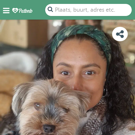
FOTO'S
BEOORDELINGEN
DETAILS
KAART
Plaats, buurt, adres etc.