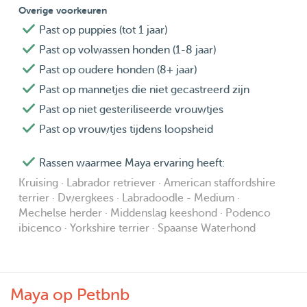
Overige voorkeuren
Past op puppies (tot 1 jaar)
🚆 Reizen met het OV is voor mij geen probleem – met
Past op volwassen honden (1-8 jaar)
een reiskostenvergoeding ben ik beschikbaar in
Past op oudere honden (8+ jaar)
verschillende regio’s.
🏡 Voor house sitting, dog sitting of cat sitting ben ik
Past op mannetjes die niet gecastreerd zijn
beschikbaar voor zowel korte als langere periodes.
Past op niet gesteriliseerde vrouwtjes
🧼 Ik ben een zeer schoon, bewust en respectvol persoon.
Past op vrouwtjes tijdens loopsheid
🌱 Ik leef al jaren veganistisch, vanuit mijn liefde en
Rassen waarmee Maya ervaring heeft:
respect voor dieren.
🇳🇱🇬🇧 Ik spreek zowel Nederlands als Engels vloeiend.
Kruising · Labrador retriever · American staffordshire
terrier · Dwergkees · Labradoodle - Medium ·
Mechelse herder · Middenslag keeshond · Podenco
Wat ik aanbied:
ibicenco · Yorkshire terrier · Spaanse Waterhond
– Liefdevolle, rustige en afgestemde zorg voor jouw
hond, kat of ander dier
– Eten en drinken geven, kattenbak verschonen, spelen,
Maya op Petbnb
knuffelen en wandelen