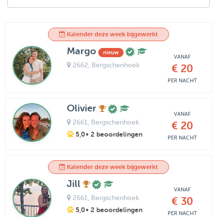
Kalender deze week bijgewerkt
Margo
nieuw
VANAF
2662
, Bergschenhoek
€ 20
PER NACHT
Olivier
VANAF
2661
, Bergschenhoek
€ 20
5,0
• 2 beoordelingen
PER NACHT
Kalender deze week bijgewerkt
Jill
VANAF
2661
, Bergschenhoek
€ 30
5,0
• 2 beoordelingen
PER NACHT