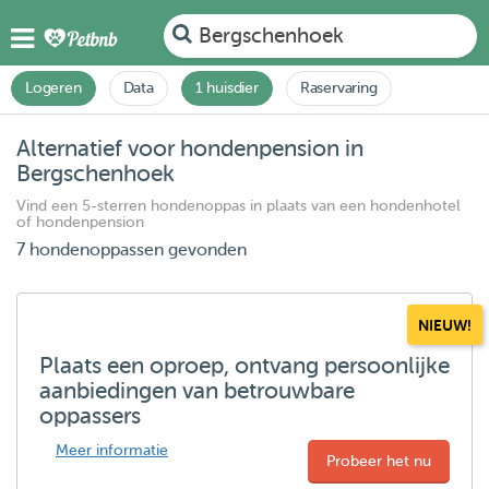
Bergschenhoek
Logeren
Data
1 huisdier
Raservaring
Alternatief voor hondenpension in
Bergschenhoek
Vind een 5-sterren hondenoppas in plaats van een hondenhotel
of hondenpension
7 hondenoppassen gevonden
NIEUW!
Plaats een oproep, ontvang persoonlijke
aanbiedingen van betrouwbare
oppassers
Meer informatie
Probeer het nu