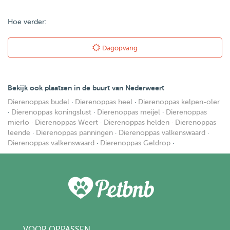
Hoe verder:
Dagopvang
Bekijk ook plaatsen in de buurt van Nederweert
Dierenoppas budel
·
Dierenoppas heel
·
Dierenoppas kelpen-oler
·
Dierenoppas koningslust
·
Dierenoppas meijel
·
Dierenoppas
mierlo
·
Dierenoppas Weert
·
Dierenoppas helden
·
Dierenoppas
leende
·
Dierenoppas panningen
·
Dierenoppas valkenswaard
·
Dierenoppas valkenswaard
·
Dierenoppas Geldrop
·
VOOR OPPASSEN