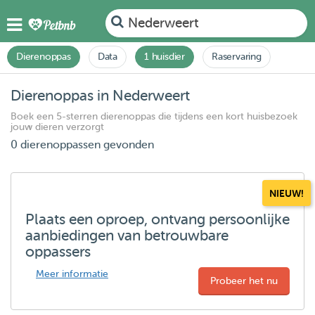
Nederweert
Dierenoppas
Data
1 huisdier
Raservaring
Dierenoppas in Nederweert
Boek een 5-sterren dierenoppas die tijdens een kort huisbezoek
jouw dieren verzorgt
0 dierenoppassen gevonden
NIEUW!
Plaats een oproep, ontvang persoonlijke
aanbiedingen van betrouwbare
oppassers
Meer informatie
Probeer het nu