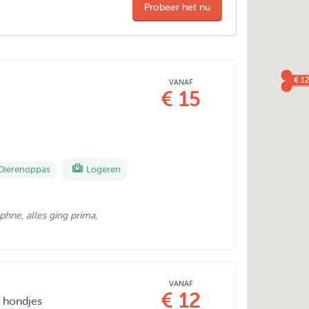
Probeer het nu
€ 1
VANAF
€ 15
Dierenoppas
Logeren
phne, alles ging prima,
VANAF
€ 12
e hondjes