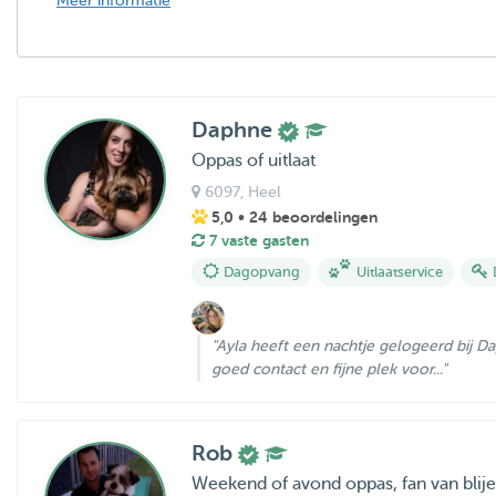
Meer informatie
Daphne
Oppas of uitlaat
6097
, Heel
5,0
• 24 beoordelingen
7 vaste gasten
Dagopvang
Uitlaatservice
"Ayla heeft een nachtje gelogeerd bij Da
goed contact en fijne plek voor..."
Rob
Weekend of avond oppas, fan van blij