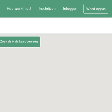
Hoe werkt het?
Inschrijven
Inloggen
Word oppas
Zoek als ik de kaart beweeg