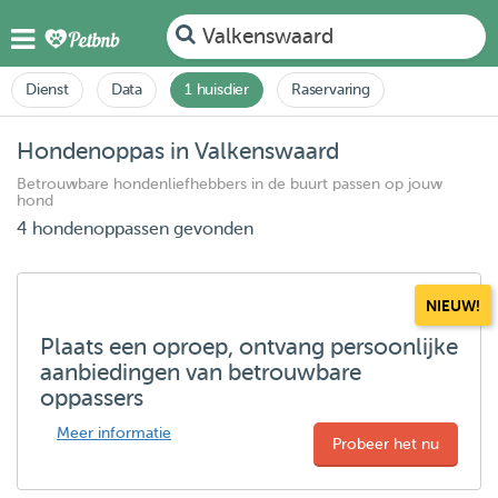
Valkenswaard
Dienst
Data
1 huisdier
Raservaring
Hondenoppas in Valkenswaard
Betrouwbare hondenliefhebbers in de buurt passen op jouw
hond
4 hondenoppassen gevonden
NIEUW!
Plaats een oproep, ontvang persoonlijke
aanbiedingen van betrouwbare
oppassers
Meer informatie
Probeer het nu