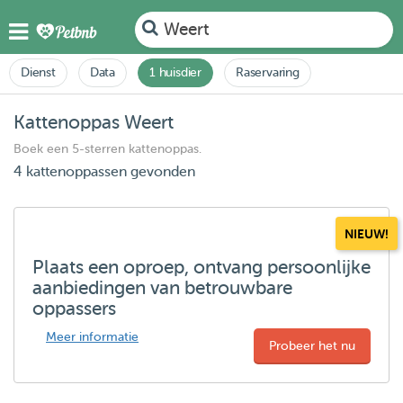
Weert
Dienst
Data
1 huisdier
Raservaring
Kattenoppas Weert
Boek een 5-sterren kattenoppas.
4 kattenoppassen gevonden
NIEUW!
Plaats een oproep, ontvang persoonlijke
aanbiedingen van betrouwbare
oppassers
Meer informatie
Probeer het nu