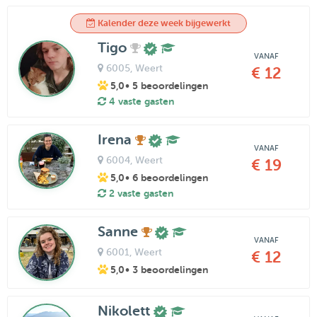
Kalender deze week bijgewerkt
Tigo
VANAF
6005
, Weert
€ 12
5,0
• 5 beoordelingen
4 vaste gasten
Irena
VANAF
6004
, Weert
€ 19
5,0
• 6 beoordelingen
2 vaste gasten
Sanne
VANAF
6001
, Weert
€ 12
5,0
• 3 beoordelingen
Nikolett