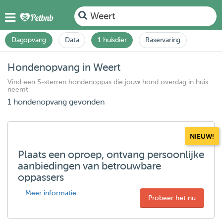
Weert
Dagopvang
Data
1 huisdier
Raservaring
Hondenopvang in Weert
Vind een 5-sterren hondenoppas die jouw hond overdag in huis
neemt
1 hondenopvang gevonden
NIEUW!
Plaats een oproep, ontvang persoonlijke
aanbiedingen van betrouwbare
oppassers
Meer informatie
Probeer het nu