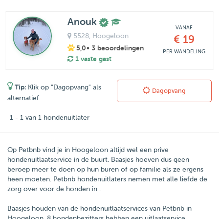
Anouk
VANAF
5528
, Hoogeloon
€ 19
5,0
• 3 beoordelingen
PER WANDELING
1 vaste gast
Tip:
Klik op "Dagopvang" als
Dagopvang
alternatief
1 - 1 van 1 hondenuitlater
Op Petbnb vind je in Hoogeloon altijd wel een prive
hondenuitlaatservice in de buurt. Baasjes hoeven dus geen
beroep meer te doen op hun buren of op familie als ze ergens
heen moeten. Petbnb hondenuitlaters nemen met alle liefde de
zorg over voor de honden in .
Baasjes houden van de hondenuitlaatservices van
Petbnb
in
Hoogeloon
.
8
hondenbezitters hebben een uitlaatservice