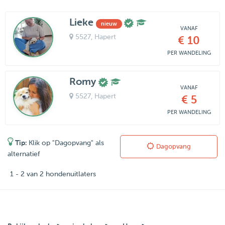
Lieke
nieuw
VANAF
5527
, Hapert
€ 10
PER WANDELING
Romy
VANAF
5527
, Hapert
€ 5
PER WANDELING
Tip:
Klik op "Dagopvang" als
Dagopvang
alternatief
1 - 2 van 2 hondenuitlaters