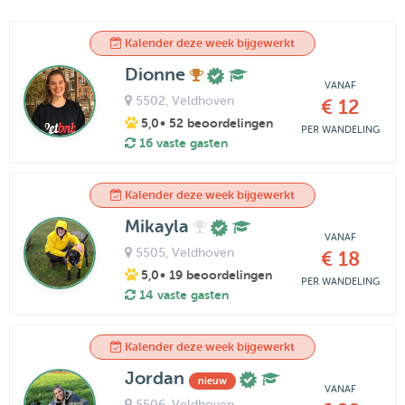
Kalender deze week bijgewerkt
Dionne
VANAF
5502
, Veldhoven
€ 12
5,0
• 52 beoordelingen
PER WANDELING
16 vaste gasten
Kalender deze week bijgewerkt
Mikayla
VANAF
5505
, Veldhoven
€ 18
5,0
• 19 beoordelingen
PER WANDELING
14 vaste gasten
Kalender deze week bijgewerkt
Jordan
nieuw
VANAF
5506
, Veldhoven